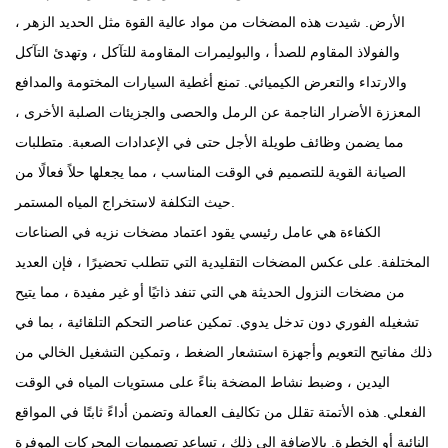
الأرض. شيدت هذه المضخات من مواد عالية القوة مثل الحديد الزهر ،
والفولاذ المقاوم للصدأ ، والبوليمرات المقاومة للتآكل ، وتهدئ التآكل
والارتداء والتعرض الكيميائي. تمنع أغطية السيارات المختومة والمدافع
المعززة الأضرار الناجمة عن الرمل والحصى والجزيئات الصلبة الأخرى ،
مما يضمن وظائف طويلة الأجل حتى في الإعدادات الصعبة. متطلبات
الصيانة القوية للتصميم في الوقت المناسب ، مما يجعلها حلاً فعالًا من
حيث التكلفة لاستخراج المياه المستمر.
الكفاءة هي عامل رئيسي يقود اعتماد مضخات نزيه في الصناعات
المختلفة. على عكس المضخات التقليدية التي تتطلب تحضيرًا ، فإن العديد
من مضخات النزول الحديثة هي التي تنفد ذاتيًا أو غير مفيدة ، مما يتيح
تشغيله الفوري دون تدخل يدوي. تمكين عناصر التحكم التلقائية ، بما في
ذلك مفاتيح التعويم وأجهزة استشعار الضغط ، وتمكين التشغيل الخالي من
اليدين ، وضبط نشاط المضخة بناءً على مستويات المياه في الوقت
الفعلي. هذه الأتمتة تقلل من تكاليف العمالة وتضمن أداءً ثابتًا في المواقع
النائية أو الخطرة. بالإضافة إلى ذلك ، تساعد تصميمات المحركات الموفرة