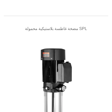
عرض سريع
مضخة غاطسة بلاستيكية محمولة SPL