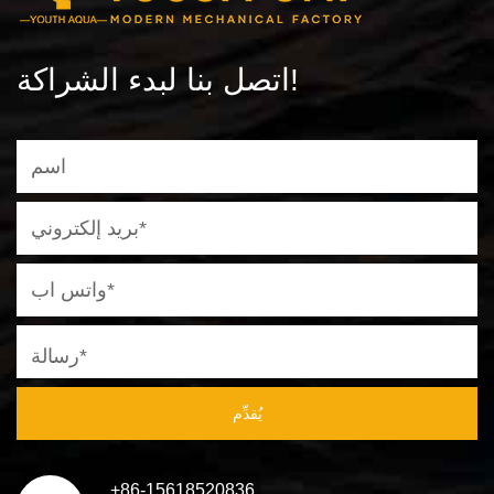
اتصل بنا لبدء الشراكة!
يُقدِّم
+86-15618520836