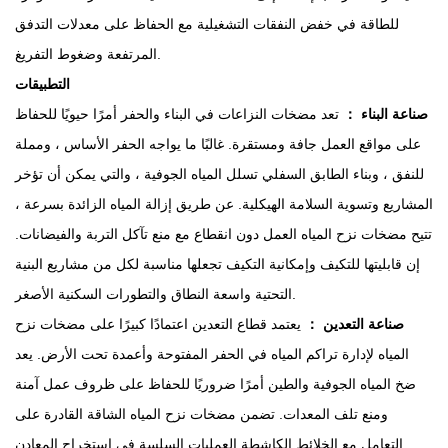
للطاقة في خفض النفقات التشغيلية مع الحفاظ على معدلات التدفق
المرتفعة وضغوط التفريغ.
التطبيقات
صناعة البناء ：
تعد مضخات النزاعات في البناء والحفر أمرًا حيويًا للحفاظ
على مواقع العمل جافة ومستقرة. غالبًا ما يواجه الحفر الأساس ، ومملة
للنفق ، وبناء الطابق السفلي تسلل المياه الجوفية ، والتي يمكن أن تؤخر
المشاريع وتسوية السلامة الهيكلية. عن طريق إزالة المياه الزائدة بسرعة ،
تتيح مضخات نزح المياه العمل دون انقطاع مع منع تآكل التربة والفيضانات.
إن قابليتها للتكيف وإمكانية التكيف تجعلها مناسبة لكل من مشاريع البنية
التحتية واسعة النطاق والتطورات السكنية الأصغر.
صناعة التعدين ：
يعتمد قطاع التعدين اعتمادًا كبيرًا على مضخات نزح
المياه لإدارة تراكم المياه في الحفر المفتوحة وأعمدة تحت الأرض. يعد
ضخ المياه الجوفية والطين أمرًا ضروريًا للحفاظ على ظروف عمل آمنة
ومنع تلف المعدات. تضمن مضخات نزح المياه الشاقة القادرة على
التعامل مع الخلائط الكاشطة العمليات السلسة في استخراج المعادن