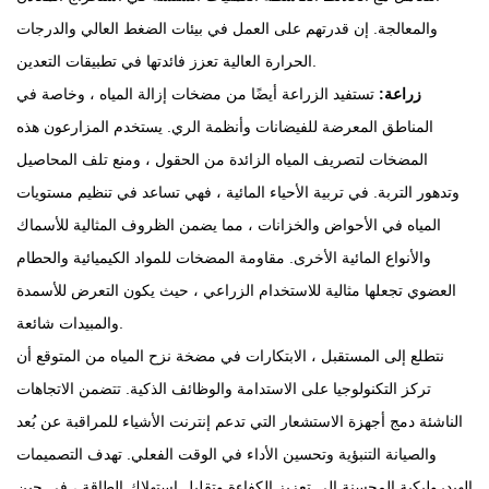
والمعالجة. إن قدرتهم على العمل في بيئات الضغط العالي والدرجات
الحرارة العالية تعزز فائدتها في تطبيقات التعدين.
زراعة:
تستفيد الزراعة أيضًا من مضخات إزالة المياه ، وخاصة في
المناطق المعرضة للفيضانات وأنظمة الري. يستخدم المزارعون هذه
المضخات لتصريف المياه الزائدة من الحقول ، ومنع تلف المحاصيل
وتدهور التربة. في تربية الأحياء المائية ، فهي تساعد في تنظيم مستويات
المياه في الأحواض والخزانات ، مما يضمن الظروف المثالية للأسماك
والأنواع المائية الأخرى. مقاومة المضخات للمواد الكيميائية والحطام
العضوي تجعلها مثالية للاستخدام الزراعي ، حيث يكون التعرض للأسمدة
والمبيدات شائعة.
نتطلع إلى المستقبل ، الابتكارات في
مضخة نزح المياه
من المتوقع أن
تركز التكنولوجيا على الاستدامة والوظائف الذكية. تتضمن الاتجاهات
الناشئة دمج أجهزة الاستشعار التي تدعم إنترنت الأشياء للمراقبة عن بُعد
والصيانة التنبؤية وتحسين الأداء في الوقت الفعلي. تهدف التصميمات
الهيدروليكية المحسنة إلى تعزيز الكفاءة وتقليل استهلاك الطاقة ، في حين