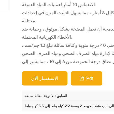
الانغماس 10 أمتار لعمليات المياه العميقة.
التثبيت سهل الاستخدام: تتميز المضخة بطول كابل 8 أمتار ، مما يسهل التثبيت المرن في إعدادات
مختلفة.
مدمجة أن تعمل المضخة بشكل موثوق ، وحماية ضد
الأخطاء الكهربائية المحتملة.
معالجة المياه الأمثل: مع تحمل درجة حرارة الماء حتى 40 درجة مئوية وكثافة سائلة تبلغ 1.3 جم/سم ،
المقاومة الكيميائية: تعمل المضخة بشكل فعال في نطاق درجة الحموضة من 6 إلى 10 ، مما يشير إلى
مرونة البيئات الكيميائية المختلفة.
Pdf
الاستفسار الآن
عة متنوعة من التطبيقات ، من إدارة الصرف الصحي
ية الجودة والتصميم المباشر الصيانة المريحة وتقليل
السابق：لا توجد مقالة سابقة
وقت التوقف .
ي：ب منفذ الخيوط 2 بوصة 2.2 كيلو واط إلى 5.5 كيلو واط