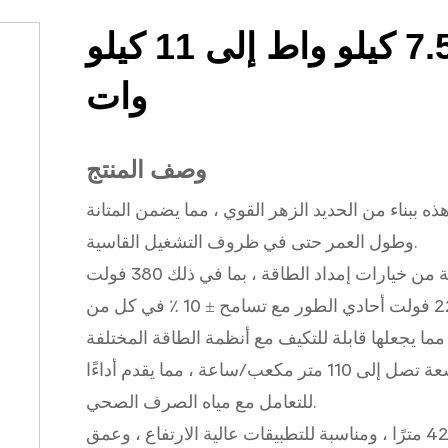
ب منفذ الخيوط 2 بوصة 7.5 كيلو واط إلى 11 كيلو
وات
وصف المنتج
ببناء من الحديد الزهر القوي ، مما يضمن المتانة
وطول العمر حتى في ظروف التشغيل القاسية.
خيارات الطاقة متعددة الاستخدامات: يدعم مجموعة من خيارات إمداد الطاقة ، بما في ذلك 380 فولت
ثلاث مراحل مع تسامح ± 10 ٪ عند 50 هرتز ، و 220 فولت أحادي الطور مع تسامح ± 10 ٪ في كل من
كفاءة عالية: مزودة بمحرك فعال ، تتميز المضخة بسعة تصل إلى 110 متر مكعب/ساعة ، مما يقدم أداءًا
للتعامل مع مياه الصرف الصحي.
تصميم طويل الأمد: تم تصميم المضخة برأس 42 مترًا ، ومناسبة للتطبيقات عالية الارتفاع ، وعمق