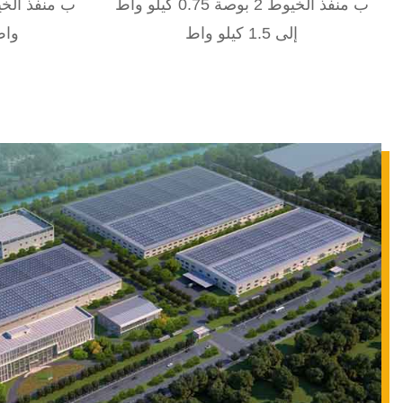
ب منفذ الخيوط 2 بوصة 0.75 كيلو واط
إلى 1.5 كيلو واط
واط إلى