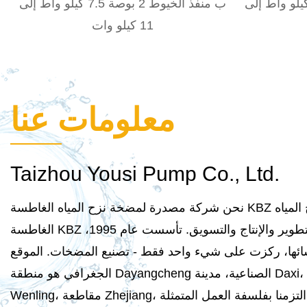
فذ الخيوط 2 بوصة 2.2 كيلو واط إلى
ب منفذ الخيوط 2 بوصة 7.5 كيلو واط إلى
11 كيلو وات
معلومات عنا
Taizhou Yousi Pump Co., Ltd.
نحن شركة مصدرة لمضخة نزح المياه الغاطسة KBZ ومضخة نزح المياه
الغاطسة KBZ التي تدمج التطوير والإنتاج والتسويق. تأسست عام 1995،
ائها، ركزت على شيء واحد فقط - تصنيع المضخات. الموقع
الجغرافي هو منطقة Dayangcheng الصناعية، مدينة Daxi، مدينة
Wenling، مقاطعة Zhejiang، الصين. لقد التزمنا بفلسفة العمل المتمثلة