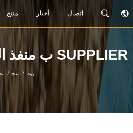
اتصال
أخبار
منتج
ب منفذ الخيوط 2 بوصة 7.5 كيلو واط إلى 11 كيلو وات SUPPLIER
بيت
/
منتج
/
مض