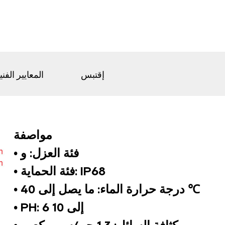
إقتبس
المعايير الفني
مواصفة
• فئة العزل: و
• فئة الحماية: IP68
• درجة حرارة الماء: ما يصل إلى 40 ℃
• PH: 6 إلى 10