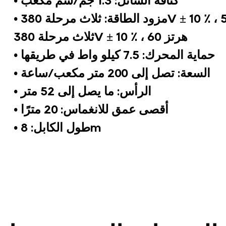
• كثافة السائل: 1.3 جم/سم مكعب
ثلاث مرحلة 380V ± 10 ٪ ، 60 هرتز
• حماية المحرك: 7.5 كيلو واط في طريقها
• السعة: تصل إلى 200 متر مكعب/ساعة
• الرأس: ما يصل إلى 52 متر
• أقصى عمق للانغماس: 20 مترًا
• طول الكابل: 8m