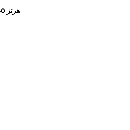
• مزود الطاقة: ثلاث مرحلة 380V ± 10 ٪ ، 50 هرتز