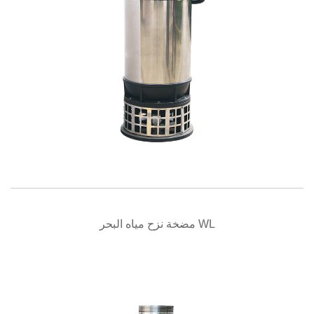
نظرة سريعة
مضخة نزح مياه البحر WL