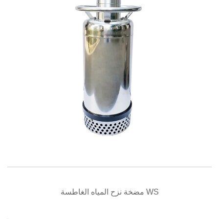
نظرة سريعة
مضخة نزح المياه الغاطسة WS