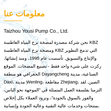
معلومات عنا
Taizhou Yousi Pump Co., Ltd.
نحن شركة مصدرة لمضخة نزح المياه الغاطسة KBZ
ومضخة نزح المياه الغاطسة KBZ التي تدمج التطوير
والإنتاج والتسويق. تأسست عام 1995، ومنذ إنشائها،
ركزت على شيء واحد فقط - تصنيع المضخات. الموقع
الجغرافي هو منطقة Dayangcheng الصناعية، مدينة
Daxi، مدينة Wenling، مقاطعة Zhejiang، الصين. لقد
التزمنا بفلسفة العمل المتمثلة في "الموجهة نحو الناس،
والفوز بالسوق بالجودة"، ونزود العملاء بكل إخلاص
بمنتجات وخدمات عالية التقنية وعالية الجودة وإنسانية.