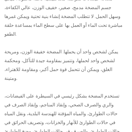
جسم المضخة مدمج، صغير، خفيف الوزن، عالي الكفاءة،
وسهل الحمل. لا تتطلب المضخة إنشاء بنية تحتية ويمكن غمرها
مباشرة تحت الماء أو العمل بها على سطح الماء بمساعدة حلقة
الطفو.
يمكن لشخص واحد أن يحملها. المضخة خفيفة الوزن، ومريحة
لشخص واحد لحملها، وتتميز بمقاومة جيدة للتآكل، ومحكمة
الغلق، ويمكن أن تتحمل قوة حمل أكبر، ومقاومة للاهتراء،
ومتينة.
تستخدم المضخة بشكل رئيسي في السيطرة على الفيضانات،
والري والصرف الصحي، وإنقاذ المناجم، وإنقاذ الصرف في
حالات الطوارئ، والمياه المؤقتة للهندسة البلدية، ونقل المياه
في حالات الطوارئ للأنهار والخزانات، وتصريف الحرائق في
حالات الطوارئ، والصرف في حالات الطوارئ، وضخ الطوارئ