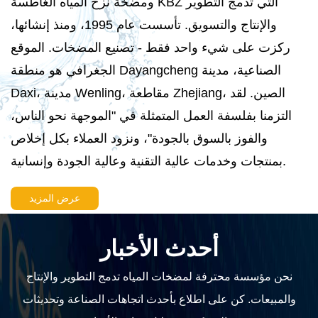
ومضخة نزح المياه الغاطسة KBZ التي تدمج التطوير
والإنتاج والتسويق. تأسست عام 1995، ومنذ إنشائها،
ركزت على شيء واحد فقط - تصنيع المضخات. الموقع
الجغرافي هو منطقة Dayangcheng الصناعية، مدينة
Daxi، مدينة Wenling، مقاطعة Zhejiang، الصين. لقد
التزمنا بفلسفة العمل المتمثلة في "الموجهة نحو الناس،
والفوز بالسوق بالجودة"، ونزود العملاء بكل إخلاص
بمنتجات وخدمات عالية التقنية وعالية الجودة وإنسانية.
عرض المزيد
أحدث الأخبار
نحن مؤسسة محترفة لمضخات المياه تدمج التطوير والإنتاج
والمبيعات. كن على اطلاع بأحدث اتجاهات الصناعة وتحديثات