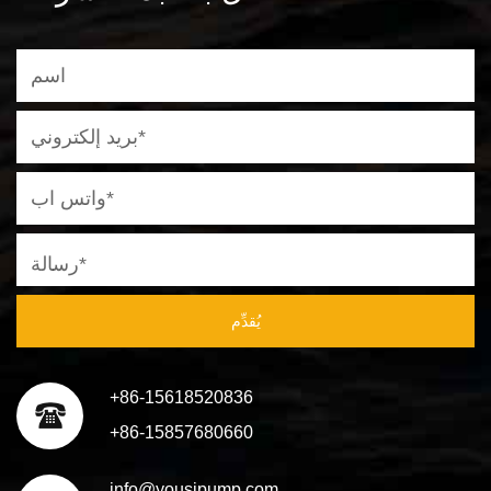
يُقدِّم
+86-15618520836
+86-15857680660
info@yousipump.com