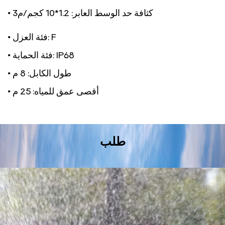
• كثافة حد الوسط العابر:
1.2*10 كجم/م3
• فئة العزل: F
• فئة الحماية: IP68
• طول الكابل: 8 م
• أقصى عمق للمياه: 25 م
طلب