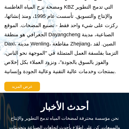
ومضخة نزح المياه الغاطسة KBZ التي تدمج التطوير
والإنتاج والتسويق. تأسست عام 1995، ومنذ إنشائها،
ركزت على شيء واحد فقط - تصنيع المضخات. الموقع
الجغرافي هو منطقة Dayangcheng الصناعية، مدينة
Daxi، مدينة Wenling، مقاطعة Zhejiang، الصين. لقد
التزمنا بفلسفة العمل المتمثلة في "الموجهة نحو الناس،
والفوز بالسوق بالجودة"، ونزود العملاء بكل إخلاص
بمنتجات وخدمات عالية التقنية وعالية الجودة وإنسانية.
عرض المزيد
أحدث الأخبار
نحن مؤسسة محترفة لمضخات المياه تدمج التطوير والإنتاج
والمبيعات. كن على اطلاع بأحدث اتجاهات الصناعة وتحديثات